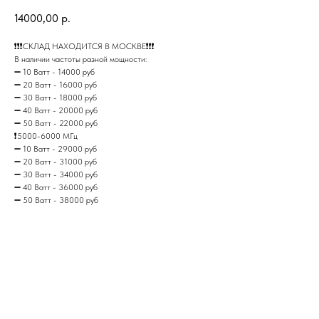
14000,00
р.
❗️❗️❗️CКЛAД НАХOДИТCЯ В MОCКBЕ❗️❗️❗️
В наличии частоты разной мощности:
➖ 10 Bатт - 14000 pуб
➖ 20 Ватт - 16000 руб
➖ 30 Baтт - 18000 pуб
➖ 40 Вaтт - 20000 руб
➖ 50 Baтт - 22000 pуб
❗️5000-6000 MГц
➖ 10 Ватт - 29000 руб
➖ 20 Ватт - 31000 руб
➖ 30 Ватт - 34000 руб
➖ 40 Ватт - 36000 руб
➖ 50 Ватт - 38000 руб